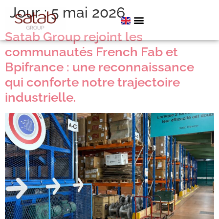
Jour :
5 mai 2026
Satab Group rejoint les
communautés French Fab et
Bpifrance : une reconnaissance
qui conforte notre trajectoire
industrielle.