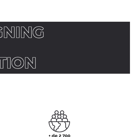
GNING
TION
+ de 2 700