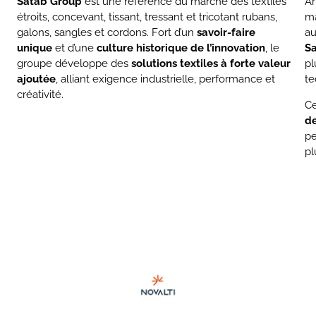
Satab Group
est une référence du marché des textiles
An
étroits, concevant, tissant, tressant et tricotant rubans,
ma
galons, sangles et cordons. Fort d’un
savoir-faire
au
uniqu
e
et d’une
culture historique de l’innovation
, le
S
groupe développe des
solutions textiles à forte valeur
pl
ajouté
e
, alliant exigence industrielle, performance et
te
créativité.
Ce
de
pe
pl