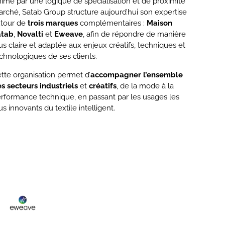
imé par une logique de spécialisation et de proximité
rché, Satab Group structure aujourd’hui son expertise
tour de
trois marques
complémentaires :
Maison
atab
,
Novalti
et
Eweave
, afin de répondre de manière
us claire et adaptée aux enjeux créatifs, techniques et
chnologiques de ses clients.
tte organisation permet d’
accompagner l’ensemble
s secteurs industriels
et
créatifs
, de la mode à la
rformance technique, en passant par les usages les
us innovants du textile intelligent.