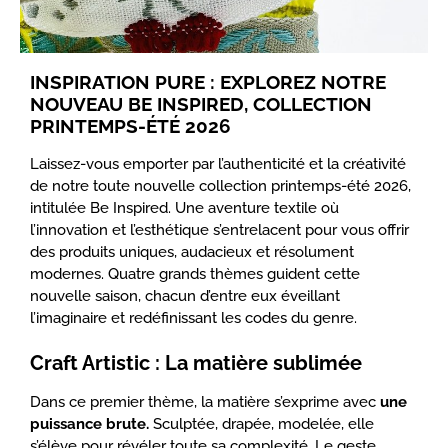
INSPIRATION PURE : EXPLOREZ NOTRE
NOUVEAU BE INSPIRED, COLLECTION
PRINTEMPS-ÉTÉ 2026
Laissez-vous emporter par l’authenticité et la créativité
de notre toute nouvelle collection printemps-été 2026,
intitulée Be Inspired. Une aventure textile où
l’innovation et l’esthétique s’entrelacent pour vous offrir
des produits uniques, audacieux et résolument
modernes. Quatre grands thèmes guident cette
nouvelle saison, chacun d’entre eux éveillant
l’imaginaire et redéfinissant les codes du genre.
Craft Artistic : La matière sublimée
Dans ce premier thème, la matière s’exprime avec
une
puissance brute.
Sculptée, drapée, modelée, elle
s’élève pour révéler toute sa complexité. Le geste