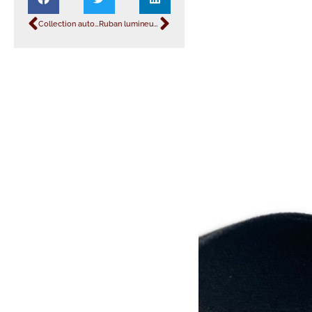
Collection automne-hiver 2023-2024.
Ruban lumineux Eweave