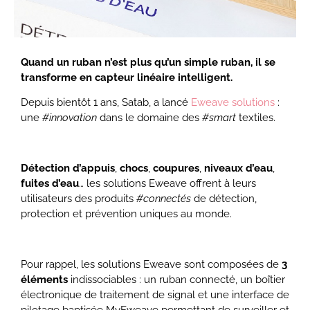
Quand un ruban n’est plus qu’un simple ruban, il se
transforme en capteur linéaire intelligent.
Depuis bientôt 1 ans, Satab, a lancé
Eweave solutions
:
une
#innovation
dans le domaine des
#smart
textiles.
Détection d’appuis
,
chocs
,
coupures
,
niveaux d’eau
,
fuites d’eau
… les solutions Eweave offrent à leurs
utilisateurs des produits
#connectés
de détection,
protection et prévention uniques au monde.
Pour rappel, les solutions Eweave sont composées de
3
éléments
indissociables : un ruban connecté, un boîtier
électronique de traitement de signal et une interface de
pilotage baptisée
MyEweave
permettant de surveiller et